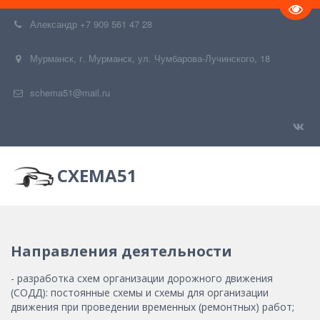
Пере
Александр
+7 909 561 47 28
Мурманск
,
г. Мурманск
,
ул. Чумбарова-Лучинского, 18
schema51@mail.ru
СХЕМА51
Направления деятельности
- разработка схем организации дорожного движения
(СОДД): постоянные схемы и схемы для организации
движения при проведении временных (ремонтных) работ;